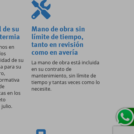
l de su
Mano de obra sin
otermia
límite de tiempo,
tanto en revisión
mos en
como en avería
los
idad de su
La mano de obra está incluida
ia para su
en su contrato de
ro,
mantenimiento, sin límite de
normativa
tiempo y tantas veces como lo
de
necesite.
cas en los
eto
julio.