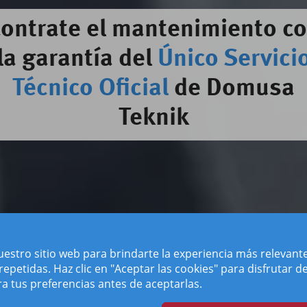
ontrate el mantenimiento c
la garantía del
Único Servici
Técnico Oficial
de Domusa
Teknik
estro sitio web para brindarte la experiencia más relevant
 repetidas. Haz clic en "Aceptar las cookies" para disfrutar 
ra tus preferencias antes de aceptarlas.