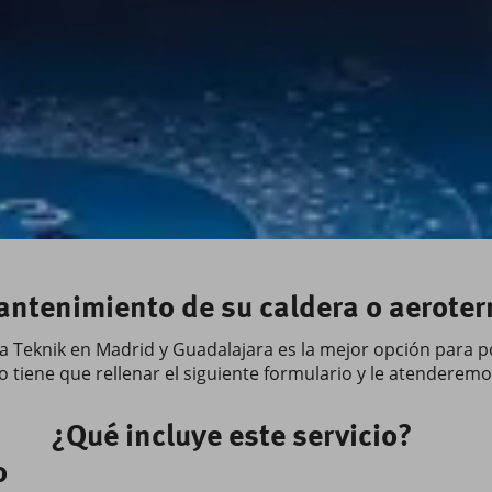
mantenimiento de su caldera o aerot
sa Teknik en Madrid y Guadalajara es la mejor opción para p
 tiene que rellenar el siguiente formulario y le atenderem
¿Qué incluye este servicio?
o