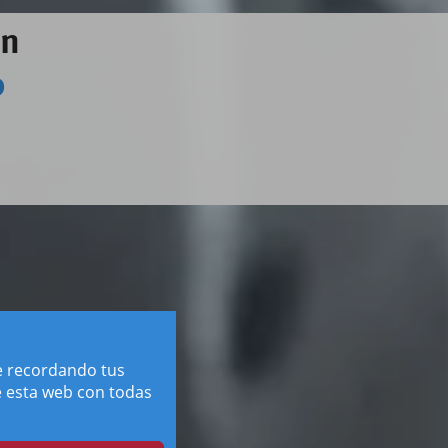
on
o
e recordando tus
de esta web con todas